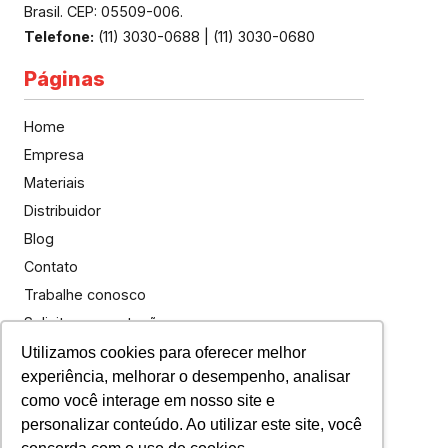
Brasil. CEP: 05509-006.
Telefone:
(11) 3030-0688
|
(11) 3030-0680
Páginas
Home
Empresa
Materiais
Distribuidor
Blog
Contato
Trabalhe conosco
Solicite uma cotação
Política de privacidade
Utilizamos cookies para oferecer melhor
experiência, melhorar o desempenho, analisar
Termos de uso
como você interage em nosso site e
personalizar conteúdo. Ao utilizar este site, você